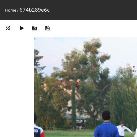
674b289e6c
Home
/