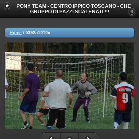
PONY TEAM - CENTRO IPPICO TOSCANO - CHE
GRUPPO DI PAZZI SCATENATI !!!
Home
/
0392a1010c